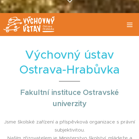
Výchovný úst
av
Ostra
va-Hrabůvka
F
akultní instituce Ostravské
univerzity
Jsme školské zařízení a příspěvková organizace s právní
subjektivitou.
Naším zřizovatelem je Ministerstvo školství, mládeže a