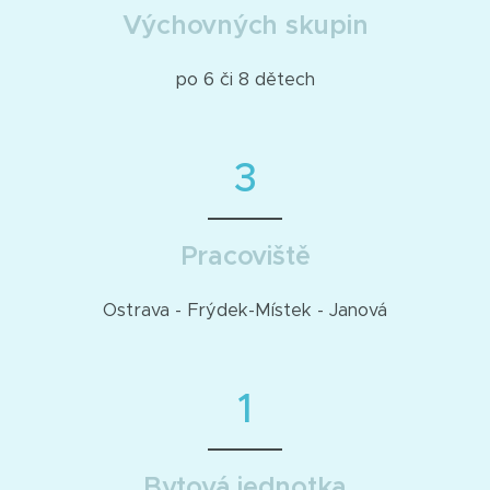
Výchovných skupin
po 6 či 8 dětech
3
Pracoviště
Ostrava - Frýdek-Místek - Janová
1
Bytová jednotka