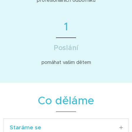
profesionálních odborníků
1
Poslání
pomáhat vašim dětem
Co děláme
Staráme se