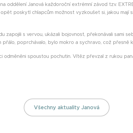
l na oddělení Janová každoroční extrémní závod tzv. EX
 opět poskytl chlapcům možnost vyzkoušet si, jakou mají síl
 zapojili s vervou, ukázali bojovnost, překonávali sami seb
 přálo, poprchávalo, bylo mokro a sychravo, což přesně k
ci odměněni spoustou pochutin. Vítěz převzal z rukou pana
Všechny aktuality Janová