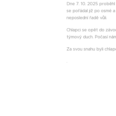
Dne 7. 10. 2025 proběh
se pořádal již po osmé a
neposlední řadě vůli.
Chlapci se opět do závodu
týmový duch. Počasí nám
Za svou snahu byli chlap
.