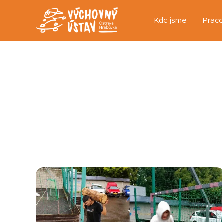
Kdo jsme
Praco