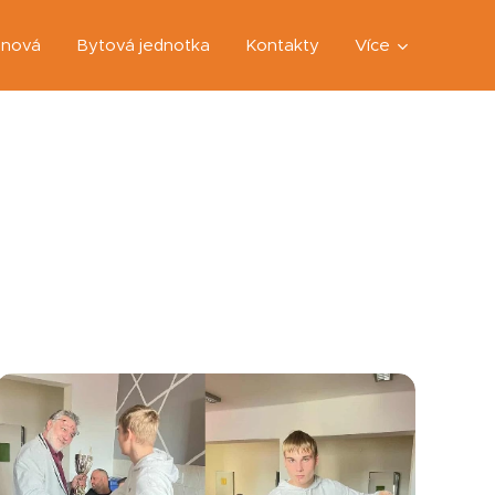
anová
Bytová jednotka
Kontakty
Více