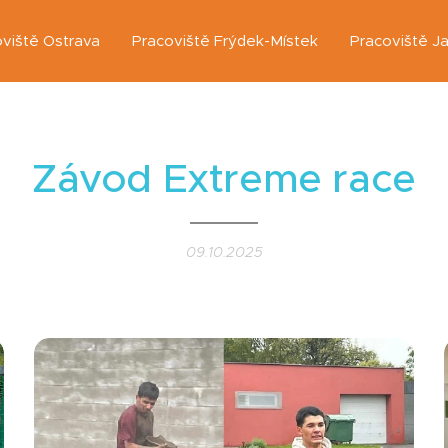
viště Ostrava
Pracoviště Frýdek-Místek
Pracoviště J
Závod Extreme race
09.10.2025