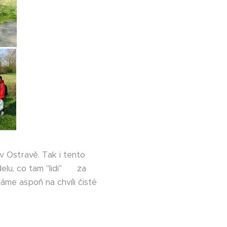
v Ostravě. Tak i tento
lu, co tam "lidi" 🐷 za
máme aspoň na chvíli čisté