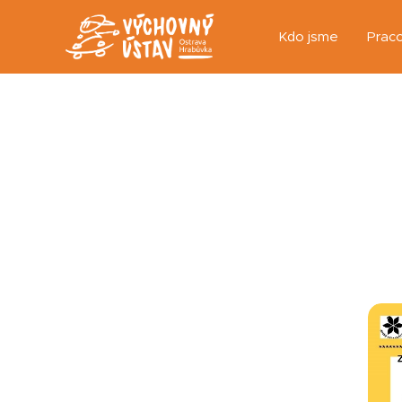
Kdo jsme
Praco