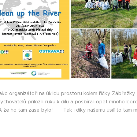
 jako organizátoři na úklidu prostoru kolem říčky Zábřežky 
ychovatelů přiložili ruku k dílu a posbírali opět mnoho borde
 A že ho tam zase bylo! 🤮 Tak i díky našemu úsilí to tam 