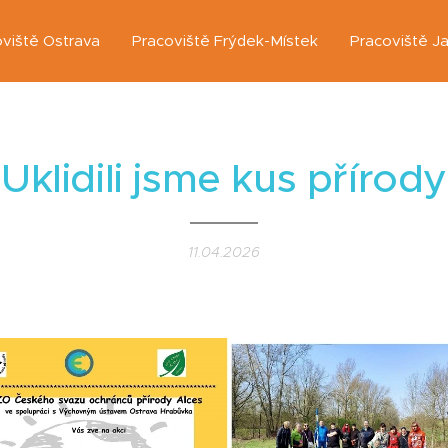
viště Ostrava
Pracoviště Frýdek-Místek
Pracoviště J
Uklidili jsme kus přírody
11.04.2026