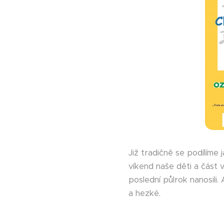
Již tradičně se podílíme
víkend naše děti a část v
poslední půlrok nanosili.
a hezké. 😎🌳🍀