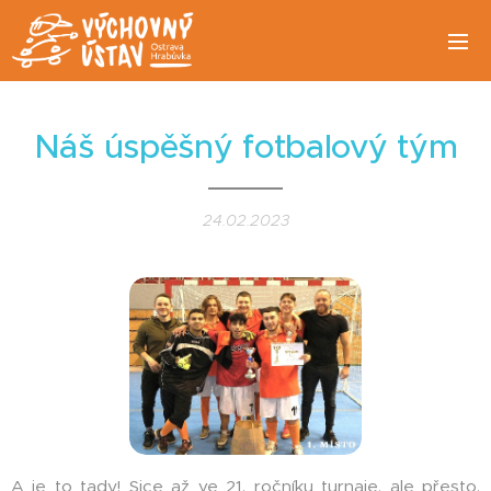
Náš úspěšný fotbalový tým
24.02.2023
A je to tady! Sice až ve 21. ročníku turnaje, ale přesto.