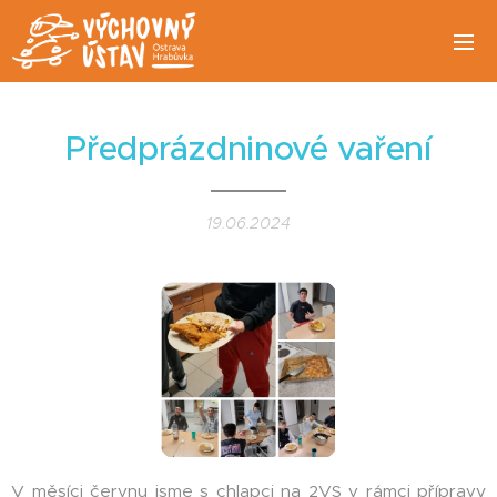
Předprázdninové vaření
19.06.2024
V měsíci červnu jsme s chlapci na 2VS v rámci přípravy