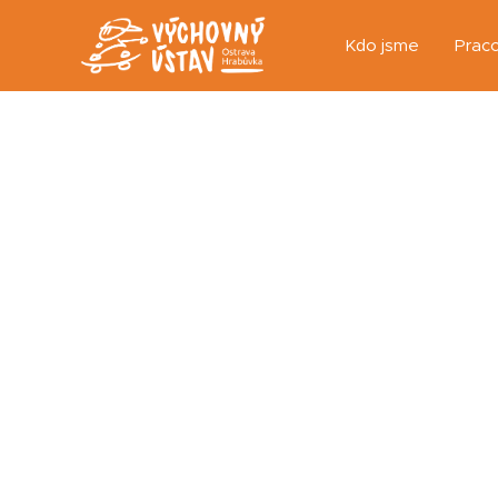
Kdo jsme
Praco