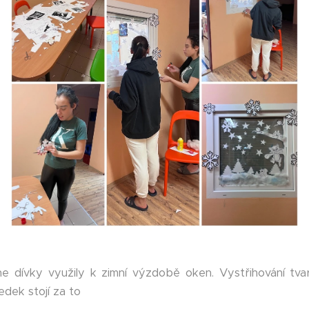
e dívky využily k zimní výzdobě oken. Vystřihování tvar
edek stojí za to 😊