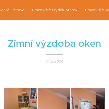
viště Ostrava
Pracoviště Frýdek-Místek
Pracoviště J
Zimní výzdoba oken
01.12.2024