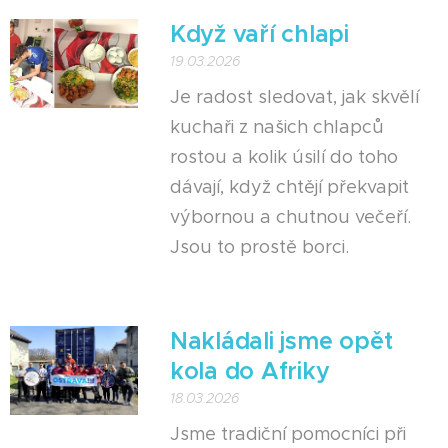
Když vaří chlapi
19.03.2026
Je radost sledovat, jak skvělí
kuchaři z našich chlapců
rostou a kolik úsilí do toho
dávají, když chtějí překvapit
výbornou a chutnou večeří.
Jsou to prostě borci. 😎
Nakládali jsme opět
kola do Afriky
18.03.2026
Jsme tradiční pomocníci při