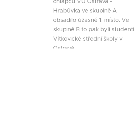
chlapců VÚ Ostrava -
Hrabůvka ve skupině A
obsadilo úžasné 1. místo. Ve
skupině B to pak byli studenti
Vítkovické střední školy v
Ostravě.
Novější články
Starší články
Zpět na pracoviště Ostrava-Hrabůvka
Další naše pracoviště