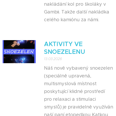
nakládání kol pro školáky v
Gambii. Takže další nakládka
celého kamiónu za námi. 🚲 😉
AKTIVITY VE
SNOEZELENU
13.03.2026
Náš nově vybavený snoezelen
(speciálně upravená,
multismyslová místnost
poskytující klidné prostředí
pro relaxaci a stimulaci
smyslů) je pravidelně využíván
naší paní etopedkou Katkou